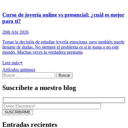
Curso de joyería online vs presencial: ¿cuál es mejor
para ti?
20th Abr 2026
Tomar la decisión de estudiar joyería emociona, pero también puede
llenarte de dudas. No siempre el problema es si te gusta o no este
mundo. Muchas veces la verdadera pregunta
Leer más
🠦
Navegación
Artículos antiguos
Buscar:
de
entradas
Suscríbete a nuestro blog
Entradas recientes