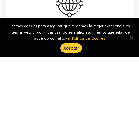
Convenios
Usamos cookies para asegurar que te damos la mejor experiencia en
nuestra web. Si continúas usando este sitio, asumiremos que estás de
acuerdo con ello.
Ver Política de Cookies
Aceptar
CONTÁCTANOS
Con 30 años de actividad académica, y un enfoque basado
en la calidad superior, la Escuela cuenta hoy con:
Múltiples programas presenciales.
Cursos virtuales certificados (+ de 10 países).