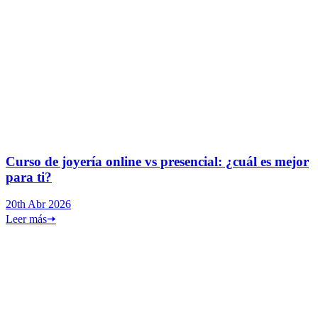
Curso de joyería online vs presencial: ¿cuál es mejor
para ti?
20th Abr 2026
Leer más
🠦