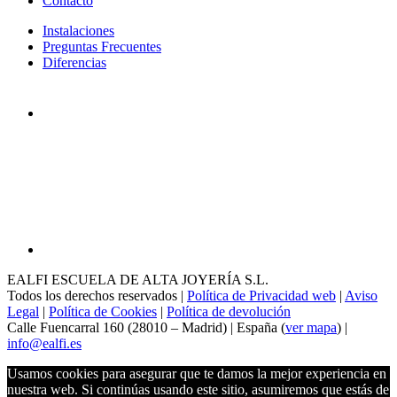
Contacto
Instalaciones
Preguntas Frecuentes
Diferencias
EALFI ESCUELA DE ALTA JOYERÍA S.L.
Todos los derechos reservados |
Política de Privacidad web
|
Aviso
Legal
|
Política de Cookies
|
Política de devolución
Calle Fuencarral 160 (28010 – Madrid) | España (
ver mapa
) |
info@ealfi.es
Usamos cookies para asegurar que te damos la mejor experiencia en
nuestra web. Si continúas usando este sitio, asumiremos que estás de