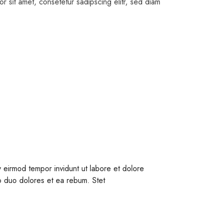
r sit amet, consetetur sadipscing elitr, sed diam
 eirmod tempor invidunt ut labore et dolore
o duo dolores et ea rebum. Stet