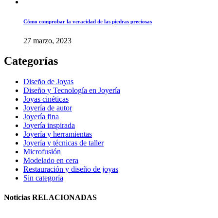
Cómo comprobar la veracidad de las piedras preciosas
27 marzo, 2023
Categorías
Diseño de Joyas
Diseño y Tecnología en Joyería
Joyas cinéticas
Joyería de autor
Joyería fina
Joyería inspirada
Joyería y herramientas
Joyería y técnicas de taller
Microfusión
Modelado en cera
Restauración y diseño de joyas
Sin categoría
Noticias
RELACIONADAS