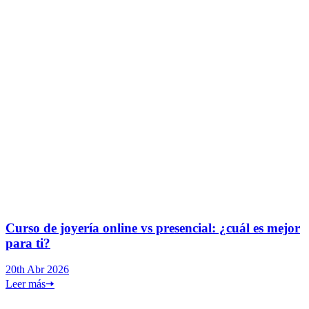
Curso de joyería online vs presencial: ¿cuál es mejor
para ti?
20th Abr 2026
Leer más
🠦