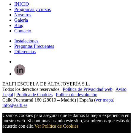
INICIO
Programas y cursos
Nosotros
Galería
Blog
Contacto
Instalaciones
Preguntas Frecuentes
Diferencias
EALFI ESCUELA DE ALTA JOYERÍA S.L.
Todos los derechos reservados |
Política de Privacidad web
|
Aviso
Legal
|
Política de Cookies
|
Política de devolución
Calle Fuencarral 160 (28010 – Madrid) | España (
ver mapa
) |
info@ealfi.es
Usamos cookies para asegurar que te damos la mejor experiencia en
nuestra web. Si continúas usando este sitio, asumiremos que estás de
acuerdo con ello.
Ver Política de Cookies