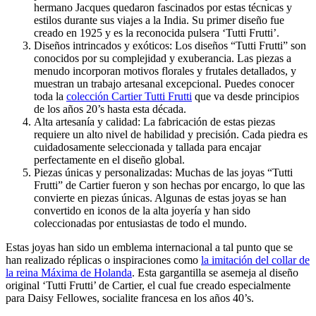
hermano Jacques quedaron fascinados por estas técnicas y
estilos durante sus viajes a la India. Su primer diseño fue
creado en 1925 y es la reconocida pulsera ‘Tutti Frutti’.
Diseños intrincados y exóticos: Los diseños “Tutti Frutti” son
conocidos por su complejidad y exuberancia. Las piezas a
menudo incorporan motivos florales y frutales detallados, y
muestran un trabajo artesanal excepcional. Puedes conocer
toda la
colección Cartier Tutti Frutti
que va desde principios
de los años 20’s hasta esta década.
Alta artesanía y calidad: La fabricación de estas piezas
requiere un alto nivel de habilidad y precisión. Cada piedra es
cuidadosamente seleccionada y tallada para encajar
perfectamente en el diseño global.
Piezas únicas y personalizadas: Muchas de las joyas “Tutti
Frutti” de Cartier fueron y son hechas por encargo, lo que las
convierte en piezas únicas. Algunas de estas joyas se han
convertido en iconos de la alta joyería y han sido
coleccionadas por entusiastas de todo el mundo.
Estas joyas han sido un emblema internacional a tal punto que se
han realizado réplicas o inspiraciones como
la imitación del collar de
la reina Máxima de Holanda
. Esta gargantilla se asemeja al diseño
original ‘Tutti Frutti’ de Cartier, el cual fue creado especialmente
para Daisy Fellowes, socialite francesa en los años 40’s.