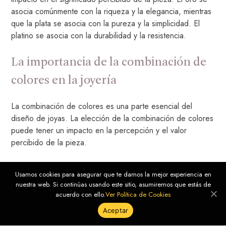
asocia comúnmente con la riqueza y la elegancia, mientras
que la plata se asocia con la pureza y la simplicidad. El
platino se asocia con la durabilidad y la resistencia.
La importancia de la combinación de
colores en la joyería
La combinación de colores es una parte esencial del
diseño de joyas. La elección de la combinación de colores
puede tener un impacto en la percepción y el valor
percibido de la pieza.
Las combinaciones monocromáticas son una opción segura
Usamos cookies para asegurar que te damos la mejor experiencia en
y elegante para la joyería. La combinación de diferentes
nuestra web. Si continúas usando este sitio, asumiremos que estás de
tonos y saturaciones del mismo color puede crear una
acuerdo con ello.
Ver Política de Cookies
apariencia sofisticada y cohesiva.
Aceptar