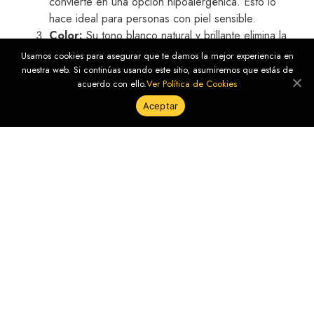
convierte en una opción hipoalergénica. Esto lo
hace ideal para personas con piel sensible.
Color:
Su tono blanco natural y brillante elimina la
necesidad de tratamientos adicionales, como el
Usamos cookies para asegurar que te damos la mejor experiencia en
rechapado, que es común en el oro blanco.
nuestra web. Si continúas usando este sitio, asumiremos que estás de
acuerdo con ello.
Ver Política de Cookies
Resistencia al desgaste:
Una de las
características más destacadas del platino es su
Aceptar
capacidad para resistir rayones y deformaciones, lo
que lo convierte en una opción duradera para joyas
con gemas preciosas, ya que protege mejor las
piedras engarzadas.
Aplicaciones en el diseño de joyas:
¿Cómo se comportan el oro y el platino?
Oro
El oro es excepcionalmente versátil en el diseño de joyas